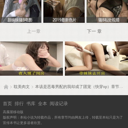
上一章
下一 章
耽美肉文
本该是恶毒男配的我却成了团宠（快穿np）章节目录
首页
排行
书库
全本
阅读记录
高腐屋移动版
版权声明：本站小说为转载作品，所有章节均由网友上传，转载至本站只是为了
宣传本书让更多读者欣赏。