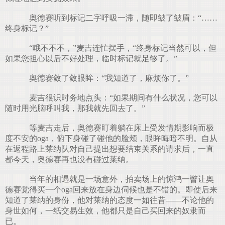
奥德赛听到标记二字呼吸一滞，随即皱了皱眉：“……
终身标记？”
“哦不不不，”麦吉连忙摆手，“终身标记当然可以，但
如果您担心以后不好处理，临时标记就足够了。”
奥德赛敛了敛眼眸：“我知道了，麻烦你了。”
麦吉很识时务地点头：“如果期间有什么状况，您可以
随时用光脑呼叫我，那我就先回去了。”
等麦吉走后，奥德赛盯着躺在床上受发情期影响而极
度不安的oga，俯下身碰了碰他的脸颊，眼眸晦暗不明。自从
在返程路上莱纳队对自己提出想要结束关系的请求后，一直
都今天，奥德赛再也没有碰过莱纳。
当年的相遇就是一场意外，拍卖场上的惊鸿一瞥让奥
德赛觉得买一个oga回来放在身边伺候也是不错的。即使后来
知道了莱纳的身份，他对莱纳的态度一如往昔——不论他的
身世如何，一纸交易生效，他都只是自己买回来的奴隶而
已。