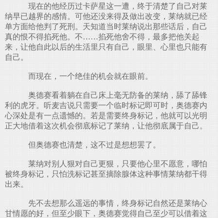
现在的他经历过卡萨星这一遭，终于清楚了自己对莱
纳早已越界的感情。可他还没来得及做出改变，莱纳就已经
单方面给他判了死刑。天知道当时莱纳说出那些话后，自己
真的恨不得掐死他。不……掐死他舍不得，最多把他关起
来，让他自此以后的生活里只有自己，眼里、心里也只能有
自己。
而现在，一个绝佳的机会就在眼前。
奥德赛看着躺在自己床上毫无防备的莱纳，舔了舔锋
利的虎牙。听麦吉说只需要一个临时标记即可时，奥德赛内
心深处是有一点遗憾的。若是需要终身标记，他就可以光明
正大地借着这次机会彻底标记了莱纳，让他彻底属于自己。
但奥德赛也清楚，这不过是想想罢了。
莱纳对别人狠对自己更狠，只要他心里不愿意，哪怕
被终身标记，只怕洗标记甚至摘除腺体这种事情莱纳都干得
出来。
先不去想那么遥远的事情，终身标记自然还是莱纳心
甘情愿的好，但至少眼下，奥德赛觉得自己至少可以借着这