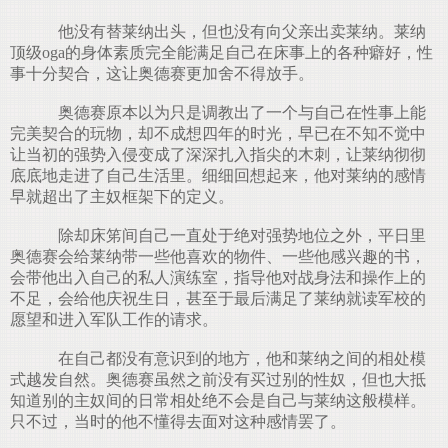
他没有替莱纳出头，但也没有向父亲出卖莱纳。莱纳
顶级oga的身体素质完全能满足自己在床事上的各种癖好，性
事十分契合，这让奥德赛更加舍不得放手。
奥德赛原本以为只是调教出了一个与自己在性事上能
完美契合的玩物，却不成想四年的时光，早已在不知不觉中
让当初的强势入侵变成了深深扎入指尖的木刺，让莱纳彻彻
底底地走进了自己生活里。细细回想起来，他对莱纳的感情
早就超出了主奴框架下的定义。
除却床笫间自己一直处于绝对强势地位之外，平日里
奥德赛会给莱纳带一些他喜欢的物件、一些他感兴趣的书，
会带他出入自己的私人演练室，指导他对战身法和操作上的
不足，会给他庆祝生日，甚至于最后满足了莱纳就读军校的
愿望和进入军队工作的请求。
在自己都没有意识到的地方，他和莱纳之间的相处模
式越发自然。奥德赛虽然之前没有买过别的性奴，但也大抵
知道别的主奴间的日常相处绝不会是自己与莱纳这般模样。
只不过，当时的他不懂得去面对这种感情罢了。