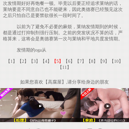
次发情期好好再饱餐一顿。毕竟以后要正经追求莱纳的话，
莱纳要是不同意自己也不能硬来，因此奥德赛已经预见这次
之后只怕自己是要禁欲很长一段时间了。
以前为了避免不必要的麻烦，莱纳发情期到的时候，
都是通过打抑制剂强行压制。之前的突发状况不算的话，严
格算来，这将会是奥德赛第一次与莱纳和平地共度发情期。
发情期的oga从
【1】
【2】
【3】
【4】
【5】
【6】
【7】
【8】
【9】
【10】
【11】
如果您喜欢【高腐屋】,请分享给身边的朋友