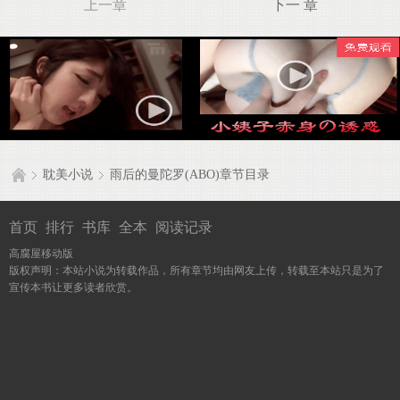
上一章
下一 章
耽美小说
雨后的曼陀罗(ABO)章节目录
首页
排行
书库
全本
阅读记录
高腐屋移动版
版权声明：本站小说为转载作品，所有章节均由网友上传，转载至本站只是为了
宣传本书让更多读者欣赏。