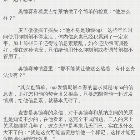
奥德赛看着麦吉给莱纳做了个简单的检查：“他怎么
样？”
麦吉微微摇了摇头：“他本身是顶级oga，这些年长时
间使用抑制剂不得发泄，体内信息素已经积累到了一定水
平。加上前些日子还得过信息素紊乱，如今还没彻底调整
好，现在这种情况，只怕给他用什么抑制剂或者调节剂都不
管用了。”
奥德赛神情凝重：“那不能就让他这么熬着，有什么办
法没有？”
“其实也简单。oga发情期最本源的需求就是alpha的信
息素，正好您和他的契合度又很高，只要您陪着他一起过发
情期，给他信息素，就基本无碍了。”
麦吉是奥德赛的亲信，对于奥德赛和莱纳之间的关系
也是知道不少的，在他看来，这完全不成问题。二人的床上
关系都维持几年了，这次无非是再来几天而已，实在没什么
大不了的：“就是这次可能需要您给他一个标记，这样才能更
保险地达到安抚效果。”