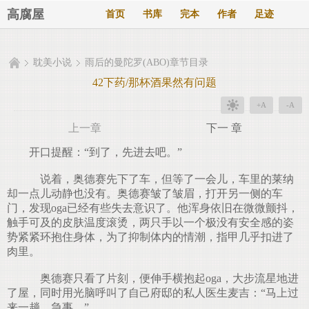
高腐屋
首页
书库
完本
作者
足迹
耽美小说
雨后的曼陀罗(ABO)章节目录
42下药/那杯酒果然有问题
+A
-A
上一章
下一 章
开口提醒：“到了，先进去吧。”
说着，奥德赛先下了车，但等了一会儿，车里的莱纳
却一点儿动静也没有。奥德赛皱了皱眉，打开另一侧的车
门，发现oga已经有些失去意识了。他浑身依旧在微微颤抖，
触手可及的皮肤温度滚烫，两只手以一个极没有安全感的姿
势紧紧环抱住身体，为了抑制体内的情潮，指甲几乎扣进了
肉里。
奥德赛只看了片刻，便伸手横抱起oga，大步流星地进
了屋，同时用光脑呼叫了自己府邸的私人医生麦吉：“马上过
来一趟，急事。”